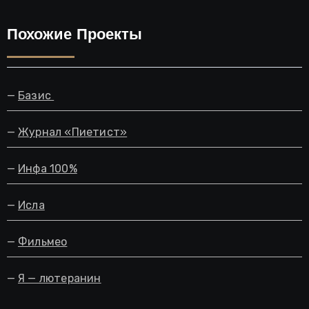
Похожие Проекты
—
Базис
—
Журнал «Пиетист»
—
Инфа 100%
—
Исла
—
Фильмео
—
Я — лютеранин