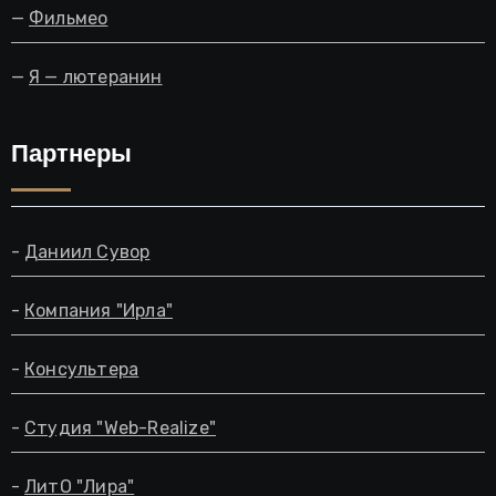
—
Фильмео
—
Я — лютеранин
Партнеры
-
Даниил Сувор
-
Компания "Ирла"
-
Консультера
-
Студия "Web-Realize"
-
ЛитО "Лира"