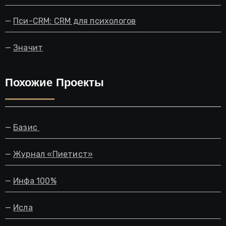
—
Пси-CRM: CRM для психологов
—
Значит
Похожие Проекты
—
Базис
—
Журнал «Пиетист»
—
Инфа 100%
—
Исла