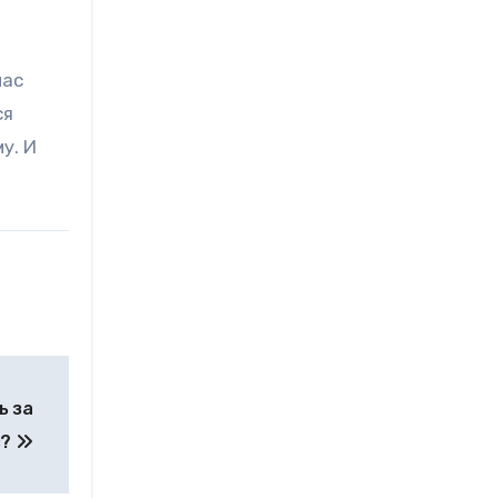
нас
ся
у. И
ь за
в?