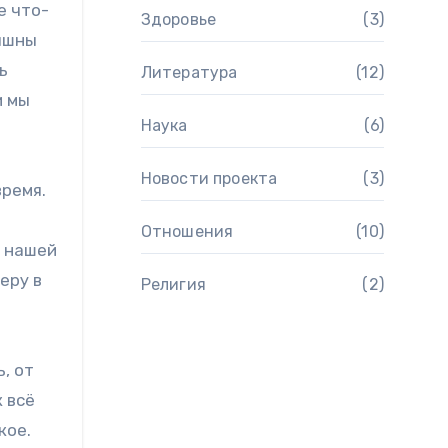
е что-
Здоровье
(3)
лышны
ь
Литература
(12)
и мы
Наука
(6)
Новости проекта
(3)
время.
Отношения
(10)
с нашей
еру в
Религия
(2)
, от
к всё
кое.