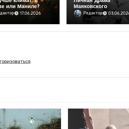
учше климат: в
Личная драма
ве или Маниле?
Маяковского
дактор
Редактор
17.06.2026
03.06.202
торизоваться
.