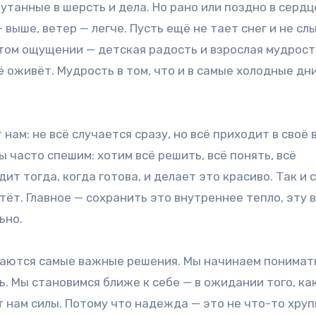
танные в шерсть и дела. Но рано или поздно в сердц
 выше, ветер — легче. Пусть ещё не тает снег и не с
 этом ощущении — детская радость и взрослая мудрост
ё оживёт. Мудрость в том, что и в самые холодные дн
ам: не всё случается сразу, но всё приходит в своё 
 часто спешим: хотим всё решить, всё понять, всё
ит тогда, когда готова, и делает это красиво. Так и 
ёт. Главное — сохранить это внутреннее тепло, эту в
ьно.
даются самые важные решения. Мы начинаем понимать
ь. Мы становимся ближе к себе — в ожидании того, ка
т нам силы. Потому что надежда — это не что-то хруп