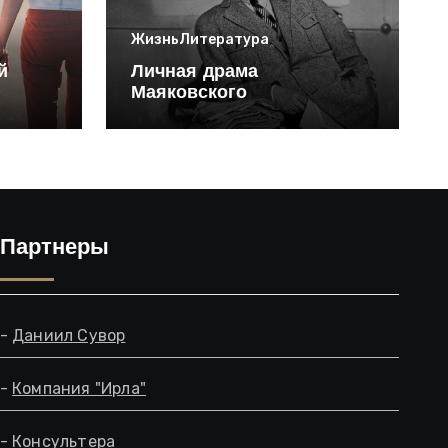
Жизнь
Литература
й
Личная драма
Маяковского
Партнеры
-
Даниил Сувор
-
Компания "Ирла"
-
Консультера