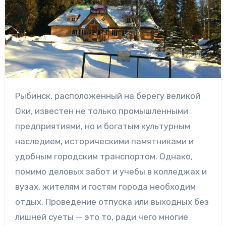
Рыбинск, расположенный на берегу великой
Оки, известен не только промышленными
предприятиями, но и богатым культурным
наследием, историческими памятниками и
удобным городским транспортом. Однако,
помимо деловых забот и учебы в колледжах и
вузах, жителям и гостям города необходим
отдых. Проведение отпуска или выходных без
лишней суеты — это то, ради чего многие